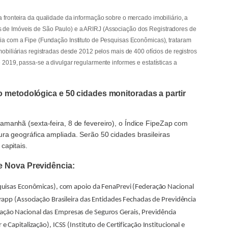
a fronteira da qualidade da informação sobre o mercado imobiliário, a
 de Imóveis de São Paulo) e a ARIRJ (Associação dos Registradores de
ria com a Fipe (Fundação Instituto de Pesquisas Econômicas), trataram
mobiliárias registradas desde 2012 pelos mais de 400 ofícios de registros
e 2019, passa-se a divulgar regularmente informes e estatísticas a
o metodológica e 50 cidades monitoradas a partir
amanhã (sexta-feira, 8 de fevereiro), o Índice FipeZap com
ura geográfica ampliada. Serão 50 cidades brasileiras
capitais.
e Nova Previdência:
quisas Econômicas), com apoio da FenaPrevi (Federação Nacional
rapp (Associação Brasileira das Entidades Fechadas de Previdência
ão Nacional das Empresas de Seguros Gerais, Previdência
 Capitalização), ICSS (Instituto de Certificação Institucional e