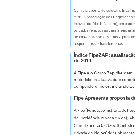
Com o propósito de colocar o Brasil n
ARISP (Associação dos Registradores
Imóveis do Rio de Janeiro), em parce
os dados relativos às transferências i
de imóveis desses Estados. A partir d
respeito dessas transferências.
Índice FipeZAP: atualizaçã
de 2019
A Fipe e o Grupo Zap divulgam, 
metodologia atualizada e cobert
compondo o índice, incluindo 16 
Fipe Apresenta proposta d
A Fipe (Fundação Instituto de Pes
de Previdência Privada e Vida), Ab
Complementar), CNSeg (Confederaç
Privada e Vida, Saúde Suplementar e