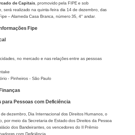
rcado de Capitais
, promovido pela FIPE e sob
 será realizado na quinta-feira dia 14 de dezembro, das
 Fipe – Alameda Casa Branca, número 35, 4° andar.
Informações Fipe
cal
cidades, no mercado e nas relações entre as pessoas
htake
rio - Pinheiros - São Paulo
 Finanças
 para Pessoas com Deficiência
 de dezembro, Dia Internacional dos Direitos Humanos, o
, por meio da Secretaria de Estado dos Direitos da Pessoa
alácio dos Bandeirantes, os vencedores do II Prêmio
hadores com Deficiência.