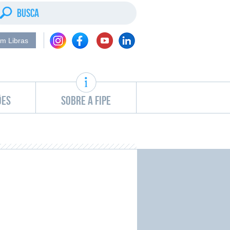
m Libras
ões
Sobre a Fipe