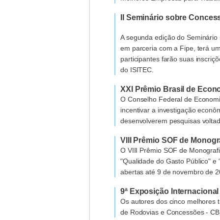
II Seminário sobre Conces
A segunda edição do Seminário 
em parceria com a Fipe, terá um
participantes farão suas inscriç
do ISITEC.
XXI Prêmio Brasil de Econ
O Conselho Federal de Economia
incentivar a investigação econô
desenvolverem pesquisas voltada
VIII Prêmio SOF de Monogr
O VIII Prêmio SOF de Monografi
"Qualidade do Gasto Público" e 
abertas até 9 de novembro de 2
9ª Exposição Internaciona
Os autores dos cinco melhores t
de Rodovias e Concessões - CB