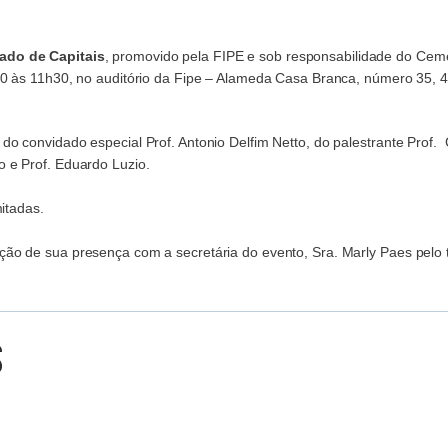
ado de Capitais
, promovido pela FIPE e sob responsabilidade do Ceme
30 às 11h30, no auditório da Fipe – Alameda Casa Branca, número 35, 4
o convidado especial Prof. Antonio Delfim Netto, do palestrante Prof. 
 e Prof. Eduardo Luzio.
mitadas.
ão de sua presença com a secretária do evento, Sra. Marly Paes pelo t
s