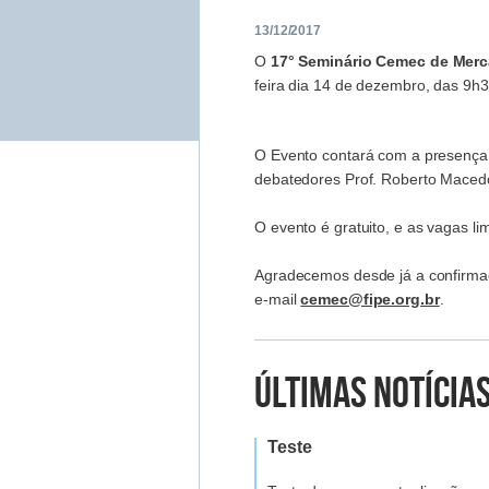
13/12/2017
O
17° Seminário Cemec de Merc
feira dia 14 de dezembro, das 9h
O Evento contará com a presença d
debatedores Prof. Roberto Macedo
O evento é gratuito, e as vagas li
Agradecemos desde já a confirmaç
e-mail
cemec@fipe.org.br
.
Últimas Notícia
Teste