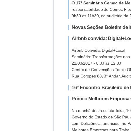
O
17° Seminário Cemec de Me
responsabilidade do Cemec-Fipe,
9h30 às 11h30, no auditório da
Novas Seções Boletim de 
Airbnb convida: Digital+Lo
Airbnb Convida: Digital+Local
Seminário: Transformações nas 
21/03/2017 - 8:00 às 12:30
Centro de Convenções Tomie O
Rua Coropés 88, 3° Andar, Auditó
16º Encontro Brasileiro de
Prêmio Melhores Empresas
Na manhã desta quinta-feira, 10
Governo do Estado de São Paulo
com Deficiência, anunciou, no P
Melhores Empresas para Trabal