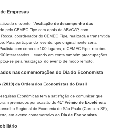
 de Empresas
ealizado o evento “
Avaliação de desempenho das
ido pelo CEMEC Fipe com apoio da ABVCAP, com
. Rocca, coordenador do CEMEC Fipe, realizada e transmitida
e. Para participar do evento, que originalmente seria
e Paulista com cerca de 100 lugares, o CEMEC Fipe recebeu
 200 interessados. Levando em conta também preocupações
optou-se pela realização do evento de modo remoto.
emiados nas comemorações do Dia do Economista
 (2019) da Ordem dos Economistas do Brasil
 Pesquisas Econômicas tem a satisfação de comunicar que
foram premiados por ocasião do
41º Prêmio de Excelência
onselho Regional de Economia de São Paulo (Corecon-SP),
gosto, em evento comemorativo ao
Dia de Economista.
biliário